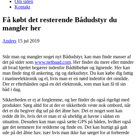
Om siden
Kontakt
Få købt det resterende Bådudstyr du
mangler her
Anders
15 jul 2019
Står man og mangler noget nyt Bådudstyr, kan man finde masser af
det på sider som
www.netbaad.com
. Her finder du mere eller mindre
alt hvad hjertet begærer indenfor Bådtilbehør og lignende. Her kan
man finde ting til ankering, rig og dækudstyr. Du kan købe dig fattig
i marineelektronik og el, hvis man er en nørd indenfor det område.
Der er efterhånden også en del elektronik, som man kan få til sin
båd i dag.
Sikkerheden er ej at forglemme, og her finder du også rigeligt med
produkter. Sørg altid for at der er sikkerheds veste nok ombord, når
det er du begiver dig ud på det åbne hav. Det er noget som kan
redde dit liv, hvis det er man er så uheldig at havne i sådan en
situation. Desuden kan man også sætte GPS på båden, hvilket også
gør det nemmere for redderne og finde en. Det kan hurtigt gå galt
ude på det åbne hav, især hvis man ikke har sørget for at forberede