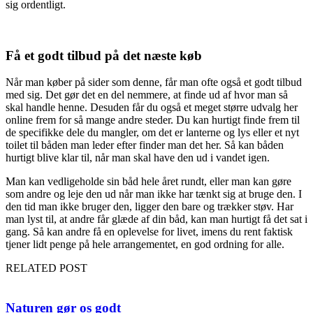
sig ordentligt.
Få et godt tilbud på det næste køb
Når man køber på sider som denne, får man ofte også et godt tilbud
med sig. Det gør det en del nemmere, at finde ud af hvor man så
skal handle henne. Desuden får du også et meget større udvalg her
online frem for så mange andre steder. Du kan hurtigt finde frem til
de specifikke dele du mangler, om det er lanterne og lys eller et nyt
toilet til båden man leder efter finder man det her. Så kan båden
hurtigt blive klar til, når man skal have den ud i vandet igen.
Man kan vedligeholde sin båd hele året rundt, eller man kan gøre
som andre og leje den ud når man ikke har tænkt sig at bruge den. I
den tid man ikke bruger den, ligger den bare og trækker støv. Har
man lyst til, at andre får glæde af din båd, kan man hurtigt få det sat i
gang. Så kan andre få en oplevelse for livet, imens du rent faktisk
tjener lidt penge på hele arrangementet, en god ordning for alle.
RELATED POST
Naturen gør os godt