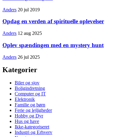
Anders
20 jul 2019
Opdag en verden af spirituelle oplevelser
Anders
12 aug 2025
Oplev spændingen med en mystery hunt
Anders
26 jul 2025
Kategorier
Biler og sjov
Boligindretning
Computer og IT
Elektronik
Familie og børn
Ferie og lejligheder
Hobby og Dyr
Hus og have
Ikke-kategoriseret
Industri og Erhverv