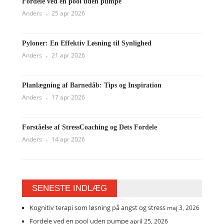
Fordele ved en pool uden pumpe
Anders
25 apr 2026
Pyloner: En Effektiv Løsning til Synlighed
Anders
21 apr 2026
Planlægning af Barnedåb: Tips og Inspiration
Anders
17 apr 2026
Forståelse af StressCoaching og Dets Fordele
Anders
14 apr 2026
SENESTE INDLÆG
Kognitiv terapi som løsning på angst og stress
maj 3, 2026
Fordele ved en pool uden pumpe
april 25, 2026