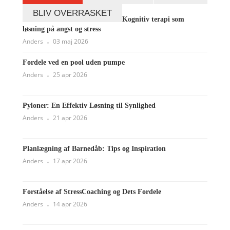
BLIV OVERRASKET
Kognitiv terapi som
løsning på angst og stress
Anders
03 maj 2026
Fordele ved en pool uden pumpe
Anders
25 apr 2026
Pyloner: En Effektiv Løsning til Synlighed
Anders
21 apr 2026
Planlægning af Barnedåb: Tips og Inspiration
Anders
17 apr 2026
Forståelse af StressCoaching og Dets Fordele
Anders
14 apr 2026