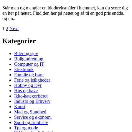
Står man og mangler en blodtryksmåler i hjemmet, kan du score dig
en her på nettet. Find den her på nettet og så til en god pris endda,
og nu...
1
2
Next
Kategorier
Biler og sjov
Boligindretning
Computer og IT
Elektronik
Familie og børn
Ferie og lejligheder
Hobby og Dyr
Hus og have
Ikke-kategoriseret
Industri og Erhverv
Kunst
Mad og Sundhed
Service og økonomi
Sport og friluftsliv
Tøj og mode