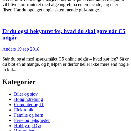
vil blive konfronteret med algeangreb på enten facade, tag eller
fliser. Har du opdaget nogle skæmmende gul-orange...
Er du også bekymret for, hvad du skal gøre når C5
udgår
Anders
19 sep 2018
Står du også med spørgsmålet C5 online udgår – hvad gør jeg? Så er
du blot en af mange, og hjælpen er derfor heller ikke mere end nogle
få klik...
Kategorier
Biler og sjov
Boligindretning
Computer og IT
Elektronik
Familie og børn
Ferie og lejligheder
Hobby og Dyr
Hus og have