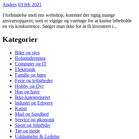
Anders
03 feb 2021
I forbindelse med ens webshop, kommer der rigtig mange
ansvarsopgaver, som er vigtige og varetage for at kunne bibeholde
en vis konkurrence. Sørger man ikke for at få investeret i...
Kategorier
Biler og sjov
Boligindretning
Computer og IT
Elektronik
Familie og børn
Ferie og lejligheder
Hobby og Dyr
Hus og have
Ikke-kategoriseret
Industri og Erhverv
Kunst
Mad og Sundhed
Service og økonomi
Sport og friluftsliv
Tøj og mode
Uddannelse & Ledelse