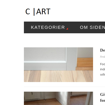
KATEGORIER
OM SIDE
De
And
Fod
ind
uds
Gi
fo