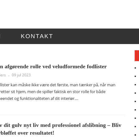
N
KONTAKT
n afgørende rolle ved veludformede fodlister
ers
09 jul 2023
lister kan måske ikke være det første, man tænker på, når man
retter sit hjem, men de spiller faktisk en stor rolle for både
eendet og funktionaliteten af dit interiør....
v dit gulv nyt liv med professionel afslibning – Bliv
rbløffet over resultatet!