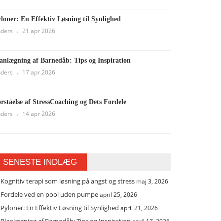
loner: En Effektiv Løsning til Synlighed
ders
21 apr 2026
anlægning af Barnedåb: Tips og Inspiration
ders
17 apr 2026
rståelse af StressCoaching og Dets Fordele
ders
14 apr 2026
SENESTE INDLÆG
Kognitiv terapi som løsning på angst og stress
maj 3, 2026
Fordele ved en pool uden pumpe
april 25, 2026
Pyloner: En Effektiv Løsning til Synlighed
april 21, 2026