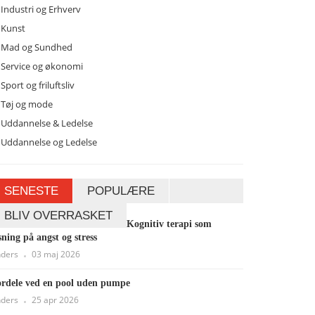
Industri og Erhverv
Kunst
Mad og Sundhed
Service og økonomi
Sport og friluftsliv
Tøj og mode
Uddannelse & Ledelse
Uddannelse og Ledelse
SENESTE
POPULÆRE
BLIV OVERRASKET
Kognitiv terapi som
sning på angst og stress
ders
03 maj 2026
rdele ved en pool uden pumpe
ders
25 apr 2026