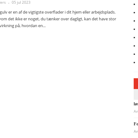
ers
05 jul 2023
 gulv er en af de vigtigste overflader i dit hjem eller arbejdsplads.
vom det ikke er noget, du tænker over dagligt, kan det have stor
virkning på, hvordan en...
lø
An
Fo
An