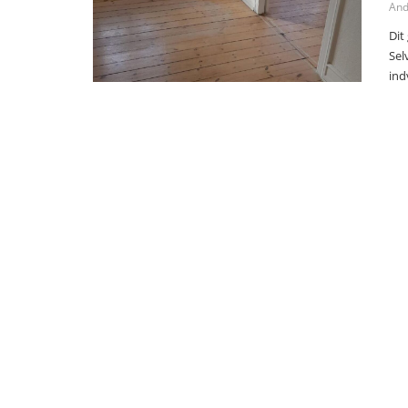
And
Dit
Sel
ind