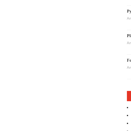
Py
An
Pl
An
Fo
An