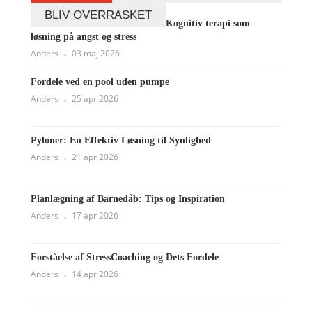
BLIV OVERRASKET
Kognitiv terapi som
løsning på angst og stress
Anders
03 maj 2026
Fordele ved en pool uden pumpe
Anders
25 apr 2026
Pyloner: En Effektiv Løsning til Synlighed
Anders
21 apr 2026
Planlægning af Barnedåb: Tips og Inspiration
Anders
17 apr 2026
Forståelse af StressCoaching og Dets Fordele
Anders
14 apr 2026