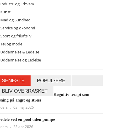
Industri og Erhverv
Kunst
Mad og Sundhed
Service og økonomi
Sport og friluftsliv
Tøj og mode
Uddannelse & Ledelse
Uddannelse og Ledelse
SENESTE
POPULÆRE
BLIV OVERRASKET
Kognitiv terapi som
sning på angst og stress
ders
03 maj 2026
rdele ved en pool uden pumpe
ders
25 apr 2026