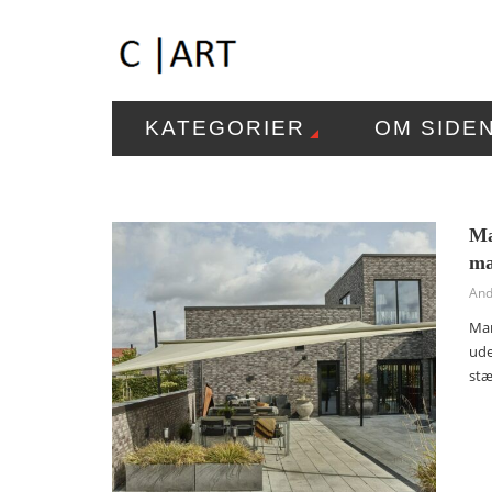
KATEGORIER
OM SIDE
Ma
ma
And
Mar
ude
stæ