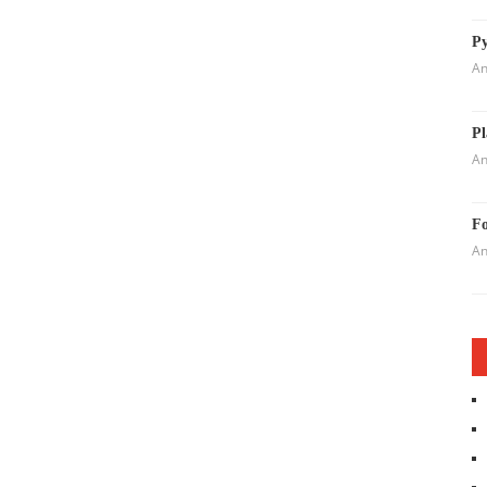
Py
An
Pl
An
Fo
An