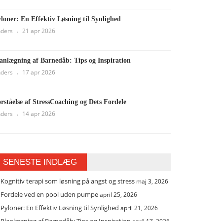
loner: En Effektiv Løsning til Synlighed
ders
21 apr 2026
anlægning af Barnedåb: Tips og Inspiration
ders
17 apr 2026
rståelse af StressCoaching og Dets Fordele
ders
14 apr 2026
SENESTE INDLÆG
Kognitiv terapi som løsning på angst og stress
maj 3, 2026
Fordele ved en pool uden pumpe
april 25, 2026
Pyloner: En Effektiv Løsning til Synlighed
april 21, 2026