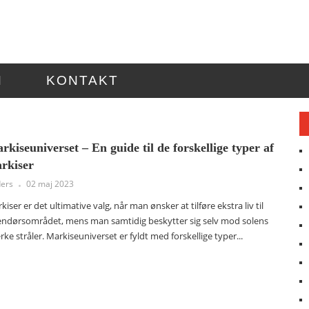
N
KONTAKT
rkiseuniverset – En guide til de forskellige typer af
rkiser
ers
02 maj 2023
kiser er det ultimative valg, når man ønsker at tilføre ekstra liv til
ndørsområdet, mens man samtidig beskytter sig selv mod solens
rke stråler. Markiseuniverset er fyldt med forskellige typer...