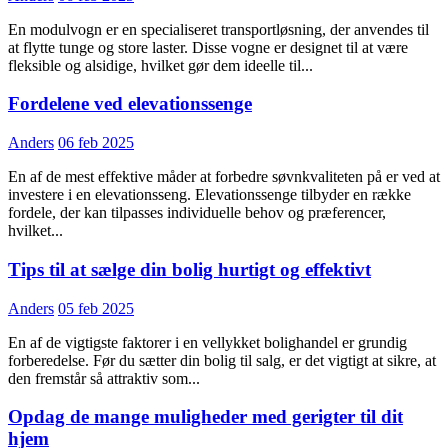
En modulvogn er en specialiseret transportløsning, der anvendes til
at flytte tunge og store laster. Disse vogne er designet til at være
fleksible og alsidige, hvilket gør dem ideelle til...
Fordelene ved elevationssenge
Anders
06 feb 2025
En af de mest effektive måder at forbedre søvnkvaliteten på er ved at
investere i en elevationsseng. Elevationssenge tilbyder en række
fordele, der kan tilpasses individuelle behov og præferencer,
hvilket...
Tips til at sælge din bolig hurtigt og effektivt
Anders
05 feb 2025
En af de vigtigste faktorer i en vellykket bolighandel er grundig
forberedelse. Før du sætter din bolig til salg, er det vigtigt at sikre, at
den fremstår så attraktiv som...
Opdag de mange muligheder med gerigter til dit
hjem