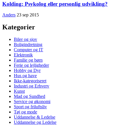
Kolding: Psykolog eller personlig udvikling?
Anders
23 sep 2015
Kategorier
Biler og sjov
Boligindretning
Computer og IT
Elektronik
Familie og børn
Ferie og lejligheder
Hobby og Dyr
Hus og have
Ikke-kategoriseret
Industri og Erhverv
Kunst
Mad og Sundhed
Service og økonomi
Sport og friluftsliv
Tøj og mode
Uddannelse & Ledelse
Uddannelse og Ledelse