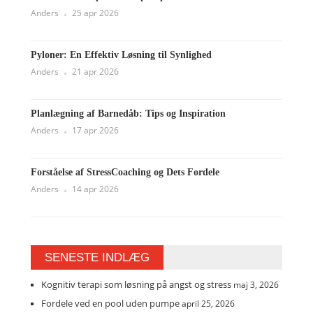
Anders
25 apr 2026
Pyloner: En Effektiv Løsning til Synlighed
Anders
21 apr 2026
Planlægning af Barnedåb: Tips og Inspiration
Anders
17 apr 2026
Forståelse af StressCoaching og Dets Fordele
Anders
14 apr 2026
SENESTE INDLÆG
Kognitiv terapi som løsning på angst og stress
maj 3, 2026
Fordele ved en pool uden pumpe
april 25, 2026