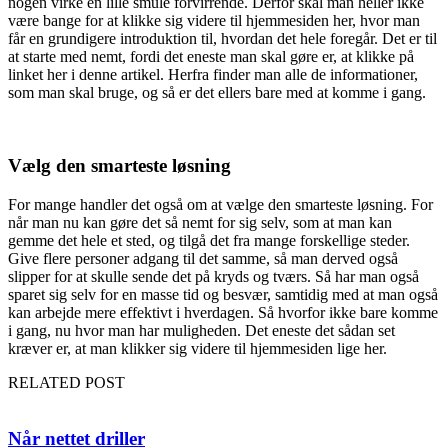
nogen virke en lille smule forvirrende. Derfor skal man heller ikke
være bange for at klikke sig videre til hjemmesiden her, hvor man
får en grundigere introduktion til, hvordan det hele foregår. Det er til
at starte med nemt, fordi det eneste man skal gøre er, at klikke på
linket her i denne artikel. Herfra finder man alle de informationer,
som man skal bruge, og så er det ellers bare med at komme i gang.
Vælg den smarteste løsning
For mange handler det også om at vælge den smarteste løsning. For
når man nu kan gøre det så nemt for sig selv, som at man kan
gemme det hele et sted, og tilgå det fra mange forskellige steder.
Give flere personer adgang til det samme, så man derved også
slipper for at skulle sende det på kryds og tværs. Så har man også
sparet sig selv for en masse tid og besvær, samtidig med at man også
kan arbejde mere effektivt i hverdagen. Så hvorfor ikke bare komme
i gang, nu hvor man har muligheden. Det eneste det sådan set
kræver er, at man klikker sig videre til hjemmesiden lige her.
RELATED POST
Når nettet driller