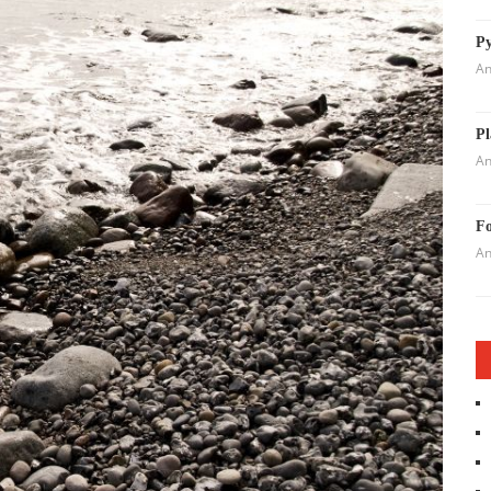
Py
An
Pl
An
Fo
An