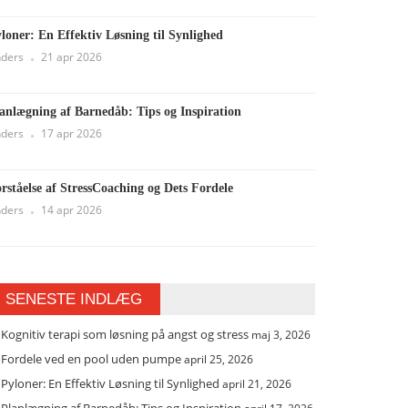
loner: En Effektiv Løsning til Synlighed
ders
21 apr 2026
anlægning af Barnedåb: Tips og Inspiration
ders
17 apr 2026
rståelse af StressCoaching og Dets Fordele
ders
14 apr 2026
SENESTE INDLÆG
Kognitiv terapi som løsning på angst og stress
maj 3, 2026
Fordele ved en pool uden pumpe
april 25, 2026
Pyloner: En Effektiv Løsning til Synlighed
april 21, 2026