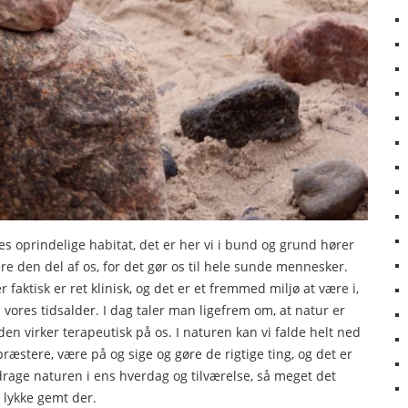
 oprindelige habitat, det er her vi i bund og grund hører
ulere den del af os, for det gør os til hele sunde mennesker.
 faktisk er ret klinisk, og det er et fremmed miljø at være i,
i vores tidsalder. I dag taler man ligefrem om, at natur er
den virker terapeutisk på os. I naturen kan vi falde helt ned
 præstere, være på og sige og gøre de rigtige ting, og det er
rage naturen i ens hverdag og tilværelse, så meget det
g lykke gemt der.