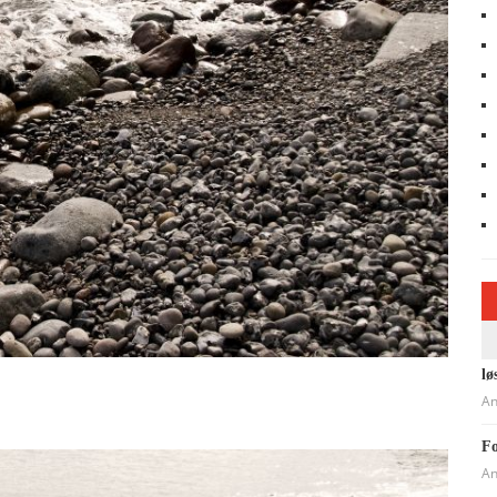
lø
An
Fo
An