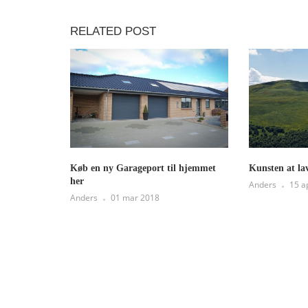
RELATED POST
Køb en ny Garageport til hjemmet
Kunsten at la
her
Anders
15 a
Anders
01 mar 2018