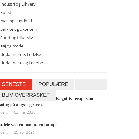
Industri og Erhverv
Kunst
Mad og Sundhed
Service og økonomi
Sport og friluftsliv
Tøj og mode
Uddannelse & Ledelse
Uddannelse og Ledelse
SENESTE
POPULÆRE
BLIV OVERRASKET
Kognitiv terapi som
sning på angst og stress
ders
03 maj 2026
rdele ved en pool uden pumpe
ders
25 apr 2026