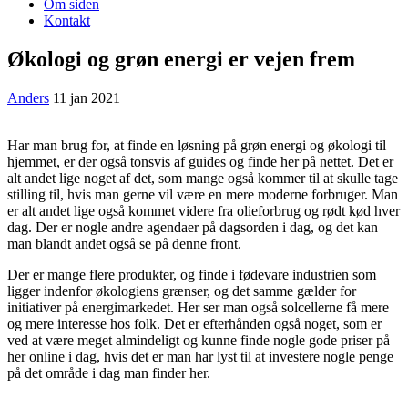
Om siden
Kontakt
Økologi og grøn energi er vejen frem
Anders
11 jan 2021
Har man brug for, at finde en løsning på grøn energi og økologi til
hjemmet, er der også tonsvis af guides og finde her på nettet. Det er
alt andet lige noget af det, som mange også kommer til at skulle tage
stilling til, hvis man gerne vil være en mere moderne forbruger. Man
er alt andet lige også kommet videre fra olieforbrug og rødt kød hver
dag. Der er nogle andre agendaer på dagsorden i dag, og det kan
man blandt andet også se på denne front.
Der er mange flere produkter, og finde i fødevare industrien som
ligger indenfor økologiens grænser, og det samme gælder for
initiativer på energimarkedet. Her ser man også solcellerne få mere
og mere interesse hos folk. Det er efterhånden også noget, som er
ved at være meget almindeligt og kunne finde nogle gode priser på
her online i dag, hvis det er man har lyst til at investere nogle penge
på det område i dag man finder her.