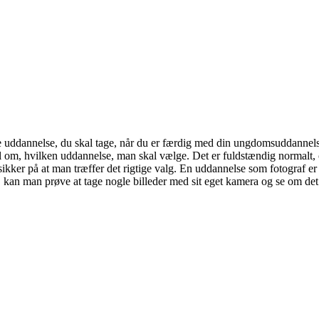
e uddannelse, du skal tage, når du er færdig med din ungdomsuddannels
vl om, hvilken uddannelse, man skal vælge. Det er fuldstændig normalt, 
kker på at man træffer det rigtige valg. En uddannelse som fotograf er m
n, kan man prøve at tage nogle billeder med sit eget kamera og se om det