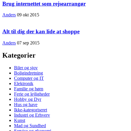
Brug internettet som rejsearrangør
Anders
09 okt 2015
Alt til dig der kan lide at shoppe
Anders
07 sep 2015
Kategorier
Biler og sjov
Boligindretning
Computer og IT
Elektronik
Familie og børn
Ferie og lejligheder
Hobby og Dyr
Hus og have
Ikke-kategoriseret
Industri og Erhverv
Kunst
Mad og Sundhed
Service og økonomi