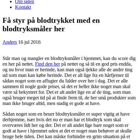
Om siden
Kontakt
Få styr på blodtrykket med en
blodtryksmåler her
Anders
16 jul 2016
Står man og mangler en blodtryksmåler i hjemmet, kan du score dig
en her på nettet.
Find den her
på nettet og så til en god pris endda,
og nu hvor man er herinde, kan man også tjekke alle de andre ting
ud som man kan købe herinde. Det er alt lige f
ra en hårfjerner til
sådan noget som en affugter du falder over her i dag. Det er alle
sammen til nogle gode priser, så det er heller ikke noget man skal
være så bekymret for. Det er alt andet lige en af de ting, som man
også bruger meget tid på at finde frem til, de her små produkter som
man ikke bruger altid, men stadig er gode at have.
Sådan noget som en beuer blodtryksmåler er super vigtig at have
derhjemme, især hvis det nu er man har et blodtryk som skal
overværes lidt her og der. Det er alt andet lige bare noget som er
godt at have i hjemmet uden at det er noget man behøver at skulle
bruge hele tiden. Det kan måske forhindre en grim situation på et