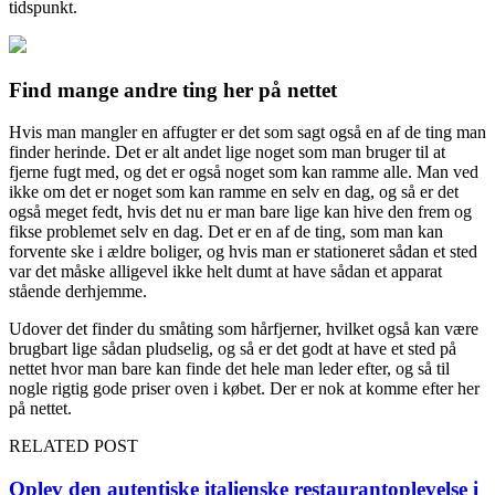
tidspunkt.
Find mange andre ting her på nettet
Hvis man mangler en affugter er det som sagt også en af de ting man
finder herinde. Det er alt andet lige noget som man bruger til at
fjerne fugt med, og det er også noget som kan ramme alle. Man ved
ikke om det er noget som kan ramme en selv en dag, og så er det
også meget fedt, hvis det nu er man bare lige kan hive den frem og
fikse problemet selv en dag. Det er en af de ting, som man kan
forvente ske i ældre boliger, og hvis man er stationeret sådan et sted
var det måske alligevel ikke helt dumt at have sådan et apparat
stående derhjemme.
Udover det finder du småting som hårfjerner, hvilket også kan være
brugbart lige sådan pludselig, og så er det godt at have et sted på
nettet hvor man bare kan finde det hele man leder efter, og så til
nogle rigtig gode priser oven i købet. Der er nok at komme efter her
på nettet.
RELATED POST
Oplev den autentiske italienske restaurantoplevelse i