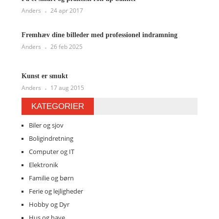
Anders
24 apr 2017
Fremhæv dine billeder med professionel indramning
Anders
26 feb 2025
Kunst er smukt
Anders
17 aug 2015
KATEGORIER
Biler og sjov
Boligindretning
Computer og IT
Elektronik
Familie og børn
Ferie og lejligheder
Hobby og Dyr
Hus og have