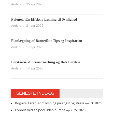
Anders
25 apr 2026
Pyloner: En Effektiv Løsning til Synlighed
Anders
21 apr 2026
Planlægning af Barnedåb: Tips og Inspiration
Anders
17 apr 2026
Forståelse af StressCoaching og Dets Fordele
Anders
14 apr 2026
SENESTE INDLÆG
Kognitiv terapi som løsning på angst og stress
maj 3, 2026
Fordele ved en pool uden pumpe
april 25, 2026