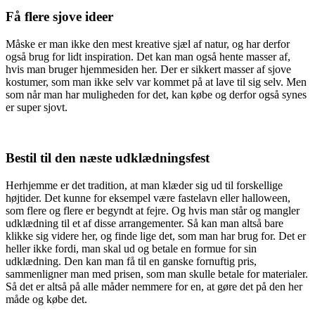
Få flere sjove ideer
Måske er man ikke den mest kreative sjæl af natur, og har derfor
også brug for lidt inspiration. Det kan man også hente masser af,
hvis man bruger hjemmesiden her. Der er sikkert masser af sjove
kostumer, som man ikke selv var kommet på at lave til sig selv. Men
som når man har muligheden for det, kan købe og derfor også synes
er super sjovt.
Bestil til den næste udklædningsfest
Herhjemme er det tradition, at man klæder sig ud til forskellige
højtider. Det kunne for eksempel være fastelavn eller halloween,
som flere og flere er begyndt at fejre. Og hvis man står og mangler
udklædning til et af disse arrangementer. Så kan man altså bare
klikke sig videre her, og finde lige det, som man har brug for. Det er
heller ikke fordi, man skal ud og betale en formue for sin
udklædning. Den kan man få til en ganske fornuftig pris,
sammenligner man med prisen, som man skulle betale for materialer.
Så det er altså på alle måder nemmere for en, at gøre det på den her
måde og købe det.