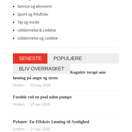
Service og økonomi
Sport og friluftsliv
Tøj og mode
Uddannelse & Ledelse
Uddannelse og Ledelse
SENESTE
POPULÆRE
BLIV OVERRASKET
Kognitiv terapi som
løsning på angst og stress
Anders
03 maj 2026
Fordele ved en pool uden pumpe
Anders
25 apr 2026
Pyloner: En Effektiv Løsning til Synlighed
Anders
21 apr 2026