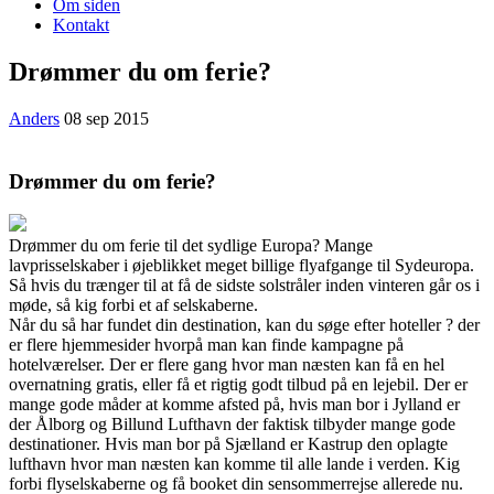
Om siden
Kontakt
Drømmer du om ferie?
Anders
08 sep 2015
Drømmer du om ferie?
Drømmer du om ferie til det sydlige Europa? Mange
lavprisselskaber i øjeblikket meget billige flyafgange til Sydeuropa.
Så hvis du trænger til at få de sidste solstråler inden vinteren går os i
møde, så
kig forbi et af selskaberne.
Når du så har fundet din destination, kan du søge efter hoteller ? der
er flere hjemmesider hvorpå man kan finde kampagne på
hotelværelser. Der er flere gang hvor man næsten kan få en hel
overnatning gratis, eller få et rigtig godt tilbud på en lejebil. Der er
mange gode måder at komme afsted på, hvis man bor i Jylland er
der Ålborg og Billund Lufthavn der faktisk tilbyder mange gode
destinationer. Hvis man bor på Sjælland er Kastrup den oplagte
lufthavn hvor man næsten kan komme til alle lande i verden. Kig
forbi flyselskaberne og få booket din sensommerrejse allerede nu.