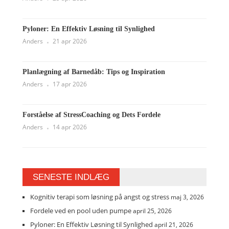
Pyloner: En Effektiv Løsning til Synlighed
Anders
21 apr 2026
Planlægning af Barnedåb: Tips og Inspiration
Anders
17 apr 2026
Forståelse af StressCoaching og Dets Fordele
Anders
14 apr 2026
SENESTE INDLÆG
Kognitiv terapi som løsning på angst og stress
maj 3, 2026
Fordele ved en pool uden pumpe
april 25, 2026
Pyloner: En Effektiv Løsning til Synlighed
april 21, 2026