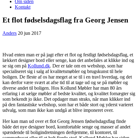
Om siden
Kontakt
Et flot fødselsdagsflag fra Georg Jensen
Anders
20 jun 2017
Hvad enten man er på jagt efter et flot og festligt fødselsdagsflag, et
lækkert designer bord eller senge, kan det anbefales at klikke ind og
se sig om på
Kollund.dk
. Der er tale om en webshop, som har
specialiseret sig i salg af kvalitetsmøbler og brugskunst til hele
boligen. De fleste af os har meget at se til i en travl hverdag, og det
kan derfor være svært at afse tid til at tage ud og se på møbler og
diverse andet til boligen. Hos Kollund Møbler har man 80 års
erfaring i at sælge møbler af bedste kvalitet, og kvalitet fornægter sig
som bekendt jo ikke. Det opdager man straks, når man klikker ind
på den fantastiske webshop, som har et både stort og yderst varieret
udvalg, som man ikke kan undgå at blive imponeret over.
Her kan man ud over et flot Georg Jensen fødselsdagsflag finde
både det nye designer bord, komfortable senge og masser af andet
spændende til boligindretningen derhjemme, til kontoret, til
sommerhuset eller til et helt fjerde sted. Kollund Møbler har siden