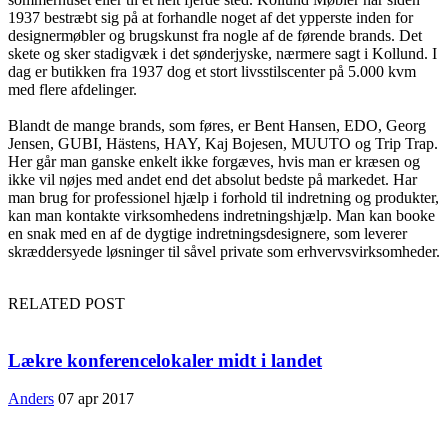
1937 bestræbt sig på at forhandle noget af det ypperste inden for
designermøbler og brugskunst fra nogle af de førende brands. Det
skete og sker stadigvæk i det sønderjyske, nærmere sagt i Kollund. I
dag er butikken fra 1937 dog et stort livsstilscenter på 5.000 kvm
med flere afdelinger.
Blandt de mange brands, som føres, er Bent Hansen, EDO, Georg
Jensen, GUBI, Hästens, HAY, Kaj Bojesen, MUUTO og Trip Trap.
Her går man ganske enkelt ikke forgæves, hvis man er kræsen og
ikke vil nøjes med andet end det absolut bedste på markedet. Har
man brug for professionel hjælp i forhold til indretning og produkter,
kan man kontakte virksomhedens indretningshjælp. Man kan booke
en snak med en af de dygtige indretningsdesignere, som leverer
skræddersyede løsninger til såvel private som erhvervsvirksomheder.
RELATED POST
Lækre konferencelokaler midt i landet
Anders
07 apr 2017