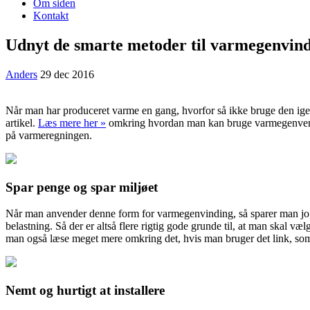
Om siden
Kontakt
Udnyt de smarte metoder til varmegenvin
Anders
29 dec 2016
Når man har produceret varme en gang, hvorfor så ikke bruge den igen
artikel.
Læs mere her »
omkring hvordan man kan brug
e varmegenvend
på varmeregningen.
Spar penge og spar miljøet
Når man anvender denne form for varmegenvinding, så sparer man jo so
belastning. Så der er altså flere rigtig gode grunde til, at man skal
man også læse meget mere omkring det, hvis man bruger det link, som 
Nemt og hurtigt at installere