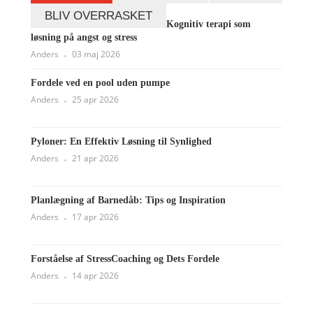
BLIV OVERRASKET
Kognitiv terapi som
løsning på angst og stress
Anders
03 maj 2026
Fordele ved en pool uden pumpe
Anders
25 apr 2026
Pyloner: En Effektiv Løsning til Synlighed
Anders
21 apr 2026
Planlægning af Barnedåb: Tips og Inspiration
Anders
17 apr 2026
Forståelse af StressCoaching og Dets Fordele
Anders
14 apr 2026