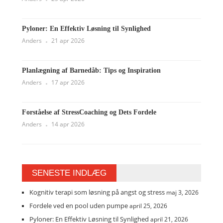
Pyloner: En Effektiv Løsning til Synlighed
Anders
21 apr 2026
Planlægning af Barnedåb: Tips og Inspiration
Anders
17 apr 2026
Forståelse af StressCoaching og Dets Fordele
Anders
14 apr 2026
SENESTE INDLÆG
Kognitiv terapi som løsning på angst og stress
maj 3, 2026
Fordele ved en pool uden pumpe
april 25, 2026
Pyloner: En Effektiv Løsning til Synlighed
april 21, 2026