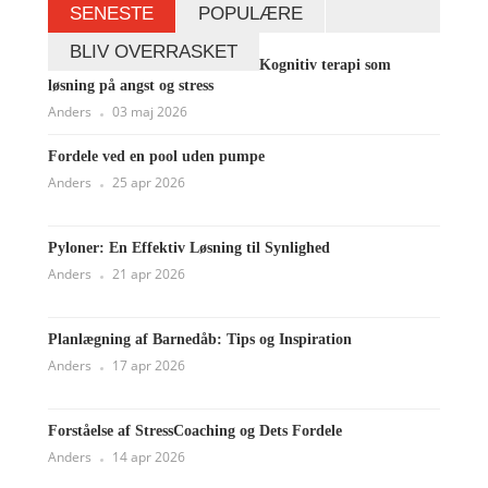
SENESTE
POPULÆRE
BLIV OVERRASKET
Kognitiv terapi som
løsning på angst og stress
Anders
03 maj 2026
Fordele ved en pool uden pumpe
Anders
25 apr 2026
Pyloner: En Effektiv Løsning til Synlighed
Anders
21 apr 2026
Planlægning af Barnedåb: Tips og Inspiration
Anders
17 apr 2026
Forståelse af StressCoaching og Dets Fordele
Anders
14 apr 2026