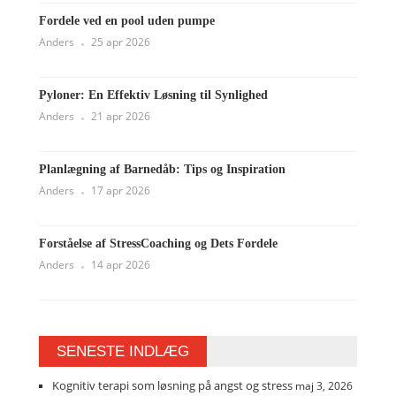
Fordele ved en pool uden pumpe
Anders
25 apr 2026
Pyloner: En Effektiv Løsning til Synlighed
Anders
21 apr 2026
Planlægning af Barnedåb: Tips og Inspiration
Anders
17 apr 2026
Forståelse af StressCoaching og Dets Fordele
Anders
14 apr 2026
SENESTE INDLÆG
Kognitiv terapi som løsning på angst og stress
maj 3, 2026