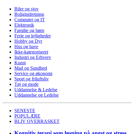
Biler og sjov
Boligindretning
Computer og IT
Elektronik
Familie og børn
Ferie og lejligheder
Hobby og Dyr
Hus og have
Ikke-kategoriseret
Industri og Erhverv
Kunst
Mad og Sundhed
Service og økonomi
Sport og friluftsliv
Tøj og mode
Uddannelse & Ledelse
Uddannelse og Ledelse
SENESTE
POPULÆRE
BLIV OVERRASKET
Kognitiv terapi som løsning på angst og stress