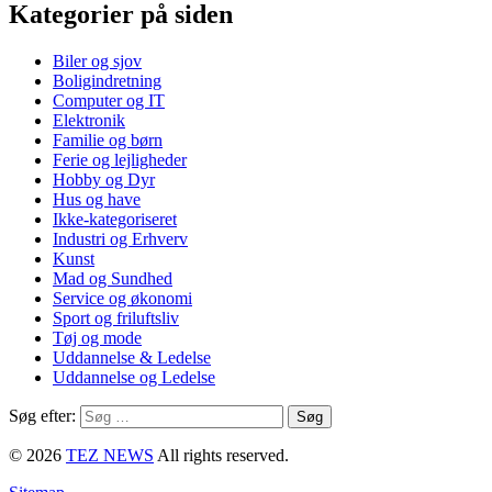
Kategorier på siden
Biler og sjov
Boligindretning
Computer og IT
Elektronik
Familie og børn
Ferie og lejligheder
Hobby og Dyr
Hus og have
Ikke-kategoriseret
Industri og Erhverv
Kunst
Mad og Sundhed
Service og økonomi
Sport og friluftsliv
Tøj og mode
Uddannelse & Ledelse
Uddannelse og Ledelse
Søg efter:
© 2026
TEZ NEWS
All rights reserved.