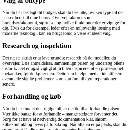
Valg af biltype
Når du har fastlagt dit budget, skal du beslutte, hvilken type bil der
passer bedst til dine behov. Overvej faktorer som
brændstoføkonomi, størrelse, og hvilke funktioner der er vigtige for
dig. Hvis du for eksempel leder efter en miljøvenlig løsning med
moderne teknologi, kan en brugt Ioniq 6 være et ideelt valg.
Research og inspektion
Det næste skridt er at lave grundig research på de modeller, du
overvejer. Læs anmeldelser, sammenlign priser, og undersøg bilens
historik. Det er også vigtigt at få bilen inspiceret af en professionel
mekaniker, før du køber den. Dette kan hjælpe med at identificere
eventuelle skjulte problemer, som kan føre til dyre reparationer
senere.
Forhandling og køb
Når du har fundet den rigtige bil, er det tid til at forhandle prisen.
Vær ikke bange for at forhandle – mange sælgere forventer det.
Sørg for at have al nødvendig dokumentation klar, såsom
købekontrakt og bevis på forsikring. Når aftalen er på plads, skal du
sørge for at få alle nøgler og dokumenter fra sælgeren.