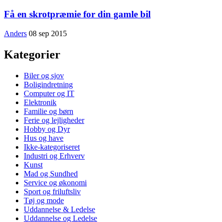
Få en skrotpræmie for din gamle bil
Anders
08 sep 2015
Kategorier
Biler og sjov
Boligindretning
Computer og IT
Elektronik
Familie og børn
Ferie og lejligheder
Hobby og Dyr
Hus og have
Ikke-kategoriseret
Industri og Erhverv
Kunst
Mad og Sundhed
Service og økonomi
Sport og friluftsliv
Tøj og mode
Uddannelse & Ledelse
Uddannelse og Ledelse